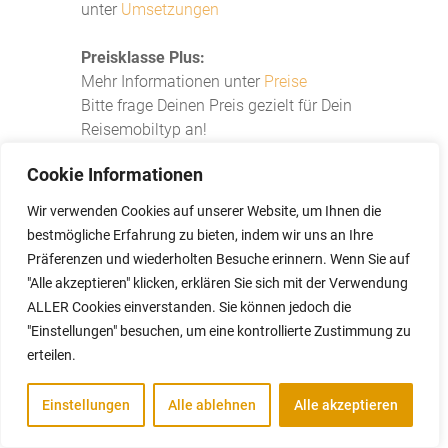
unter
Umsetzungen
Preisklasse Plus:
Mehr Informationen unter
Preise
Bitte frage Deinen Preis gezielt für Dein
Reisemobiltyp an!
* Alle Designs sind urheberrechtlich
Cookie Informationen
geschützt durch wunschwohnmobil.de –
Wir verwenden Cookies auf unserer Website, um Ihnen die
die große Motiv-Auswahl an
bestmögliche Erfahrung zu bieten, indem wir uns an Ihre
Wohnmobil-Beschriftungen und
Präferenzen und wiederholten Besuche erinnern. Wenn Sie auf
Aufkleber
"Alle akzeptieren" klicken, erklären Sie sich mit der Verwendung
Qualität von wunschwohnmobil
ALLER Cookies einverstanden. Sie können jedoch die
mit unserem Montagepartner
"Einstellungen" besuchen, um eine kontrollierte Zustimmung zu
erteilen.
Experten Beratung
Wir begleiten Dich mit unserer Erfahrung
Einstellungen
Alle ablehnen
Alle akzeptieren
von der Idee bis zum fertigen Produkt.
Mit diesem Komplettservice bist Du