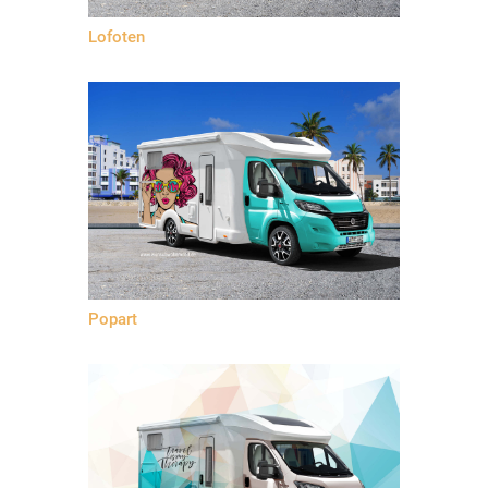
Lofoten
Popart